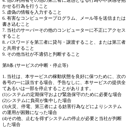
4. 他の利用者その他の第三者に迷惑となる行為や不快感を抱
かせる行為を行うこと
5. 虚偽の情報を入力すること
6. 有害なコンピュータープログラム、メール等を送信または
書き込むこと
7. 当社のサーバーその他のコンピューターに不正にアクセス
すること
8. パスワードを第三者に貸与・譲渡すること、または第三者
と共用すること
9. その他当社が不適切と判断すること
第8条 (サービスの中断・停止等)
1. 当社は、本サービスの稼動状態を良好に保つために、次の
各号の一に該当する場合、予告なしに、本サービスの提供全
てあるいは一部を停止することがあります。
(1)システムの定期保守および緊急保守のために必要な場合
(2)システムに負荷が集中した場合
(3)火災、停電、第三者による妨害行為などによりシステム
の運用が困難になった場合
(4)その他、止むを得ずシステムの停止が必要と当社が判断
した場合