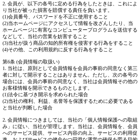
2. 会員が、以下の各号に定める行為をしたときは、これによ
り当社が被った損害を賠償する責任を負います。
(1)会員番号、パスワードを不正に使用すること
(2)当ホームページにアクセスして情報を改ざんしたり、当
ホームページに有害なコンピュータープログラムを送信する
などして、当社の営業を妨害すること
(3)当社が扱う商品の知的所有権を侵害する行為をすること
(4)その他、この利用規約に反する行為をすること
第6条 (会員情報の取扱い)
1. 当社は、原則として会員情報を会員の事前の同意なく第三
者に対して開示することはありません。ただし、次の各号の
場合には、会員の事前の同意なく、当社は会員情報その他の
お客様情報を開示できるものとします。
(1)法令に基づき開示を求められた場合
(2)当社の権利、利益、名誉等を保護するために必要である
と当社が判断した場合
2. 会員情報につきましては、当社の「個人情報保護への取組
み」に従い、当社が管理します。当社は、会員情報を、会員
へのサービス提供、サービス内容の向上、サービスの利用促
進、およびサービスの健全かつ円滑な運営の確保を図る目的